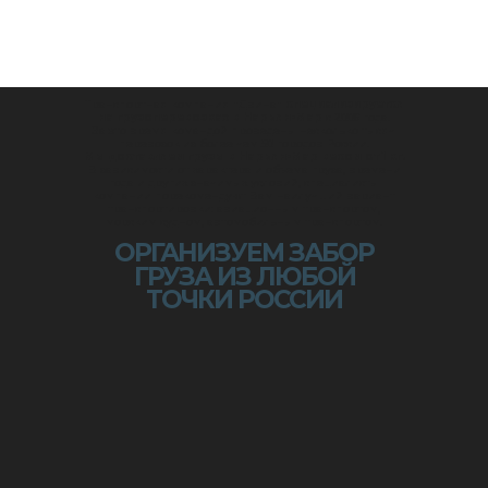
Транспортная компания "Двина"
специализируется
на грузоперевозках в Нарьян-Мар
с 2006 года.
За это время командой проведены несколько тысяч
перевозок из более чем 50 городов России.
Мы доставляем грузы в Нарьян-Мар весом от 1 кг.
В зависимости от характера и объема груза, времени
года и других значимых условий, специалисты
компании порекомендуют Вам наилучший вариант
транспортировки: авиационным транспортом,
морским судном, автомобильным транспортом.
ОРГАНИЗУЕМ ЗАБОР
ГРУЗА ИЗ ЛЮБОЙ
ТОЧКИ РОССИИ